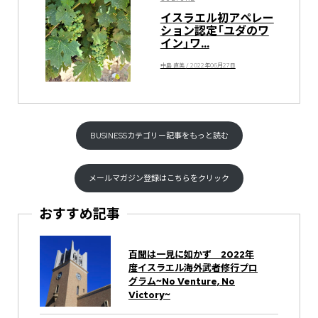
イスラエル初アペレー
ション認定「ユダのワ
イン」ワ...
中島 直美 / 2022年06月27日
BUSINESSカテゴリー記事をもっと読む
メールマガジン登録はこちらをクリック
おすすめ記事
百聞は一見に如かず 2022年
度イスラエル海外武者修行プロ
グラム~No Venture, No
Victory~