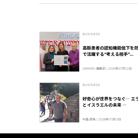
BUSINESS
高齢患者の認知機能低下を防
で活躍する“考える相手”...
ISRAERU 編集部 / 2026年07月22日
BUSINESS
好奇心が世界をつなぐ― エ
とイスラエルの未来 ―
中島 直美 / 2026年07月13日