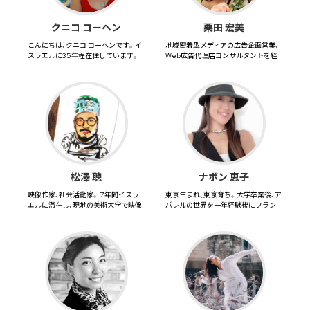
クニコ コーヘン
栗田 宏美
こんにちは、クニコ コーヘンです。イ
地域密着型メディアの広告企画営業、
スラエルに35年程在住しています。
Web広告代理店コンサルタントを経
この期間、日本とイスラ...
て、2014年クレディセゾン...
松澤 聰
ナボン 恵子
映像作家、社会活動家。 7年間イスラ
東京生まれ、東京育ち。大学卒業後、ア
エルに滞在し、現地の美術大学で映像
パレルの世界を一年経験後にフラン
とイスラエル式アート...
ス留学。帰国後は航空会社に空...