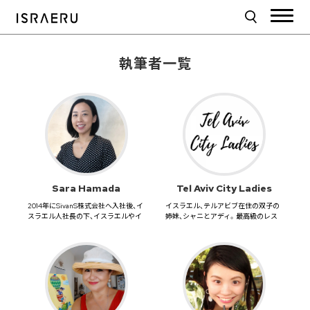
執筆者一覧
Sara Hamada
Tel Aviv City Ladies
2014年にSivanS株式会社へ入社後、イ
イスラエル、テルアビブ在住の双子の
スラエル人社長の下、イスラエルやイ
姉妹、シャニとアディ。最高級のレス
タリア関連の様々な...
トランを紹介する「Tel A...