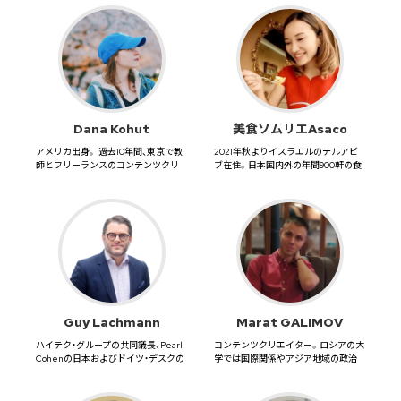
Dana Kohut
美食ソムリエAsaco
アメリカ出身。 過去10年間、東京で教
2021年秋よりイスラエルのテルアビ
師とフリーランスのコンテンツクリ
ブ在住。日本国内外の年間900軒の食
エイターとして活動。 ...
べ歩きと、ワインエキスパ...
Guy Lachmann
Marat GALIMOV
ハイテク・グループの共同議長、Pearl
コンテンツクリエイター。ロシアの大
Cohenの日本およびドイツ・デスクの
学では国際関係やアジア地域の政治
議長を務める。ハ...
を学び、卒業論文は2022年の...