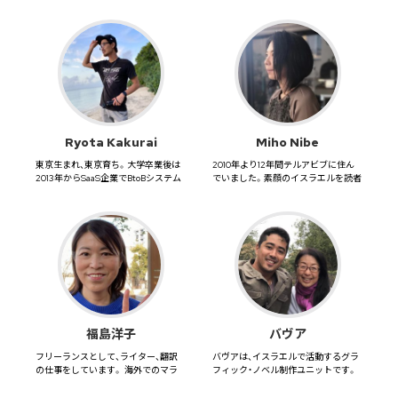
Ryota Kakurai
Miho Nibe
東京生まれ、東京育ち。大学卒業後は
2010年より12年間テルアビブに住ん
2013年からSaaS企業でBtoBシステム
でいました。素顔のイスラエルを読者
導入の仕事に就く。...
の皆様にお届けしたいと思...
福島洋子
バヴア
フリーランスとして、ライター、翻訳
バヴアは、イスラエルで活動するグラ
の仕事をしています。 海外でのマラ
フィック・ノベル制作ユニットです。
ソン⼤会に参加をするのが趣...
メンバーは、日本人で社会人学...