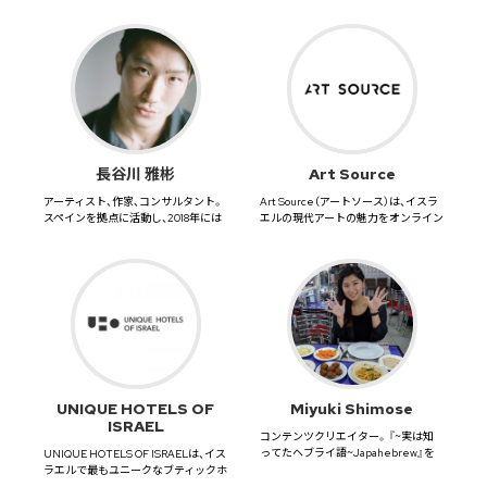
長谷川 雅彬
Art Source
アーティスト、作家、コンサルタント。
Art Source（アートソース）は、イスラ
スペインを拠点に活動し、2018年には
エルの現代アートの魅力をオンライン
約2000平方メー...
マガジンとポッド...
UNIQUE HOTELS OF
Miyuki Shimose
ISRAEL
コンテンツクリエイター。『~実は知
ってたヘブライ語~Japahebrew』を
UNIQUE HOTELS OF ISRAELは、イス
FB・IGで連載中。...
ラエルで最もユニークなブティックホ
テルとゲ...