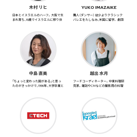
木村 リヒ
YUKO IMAZAIKE
日本とイスラエルのハーフ。大阪で生
舞人（ダンサー） 幼少よりクラシック
まれ育ち、16歳でイスラエルに移り住
バレエをたしなみ、米国に留学。 劇団
む。 高校卒業後、18歳...
四季、ウェストエンド...
中島 直美
越出 水月
「ちょっと変わった国がある」と思っ
フードコーディネーター。中東料理研
たのがきっかけで、1996年、大学卒業と
究家。雑誌やCMなどの撮影用の料理
同時にイスラエルへ単身...
を作る仕事、ケータリング、出...