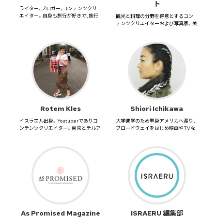
ト
ライター、ブロガー、コンテンツクリ
エイター。自身も旅行が好きで、旅行
観光と料理の分野を得意とするコン
に関するウェブマガジンRoa...
テンツクリエイターおよび写真家。美
味しい食べ物と高級ホテルについ...
Rotem Kles
Shiori Ichikawa
イスラエル出身。Youtuberでありコ
大学進学のため単身アメリカへ渡り、
ンテンツクリエイター。東京とテルア
ブロードウェイをはじめ映画やTVな
ビブに在住。
どのプロダクションに携わり、...
As Promised Magazine
ISRAERU 編集部