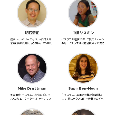
明石清正
中島ヤスミン
教会「カルバリーチャペル・ロゴス東
イスラエル在住25年、二児のティーン
京（東京都荒川区）」の牧師。1999年以
の母。イスラエル公認通訳ガイド業の
来、イスラエルに計7回...
かたわら、メディアリサーチ...
Mike Druttman
Sapir Ben-Noun
英国出身、イスラエル在住のビジネ
在イスラエル日本大使館経済顧問と
ス・コミュニケーター、ジャーナリス
して、特にテクノロジー分野でのイベ
ト、ライター。2017年、日本...
ントや、日本企業とイスラエルの...