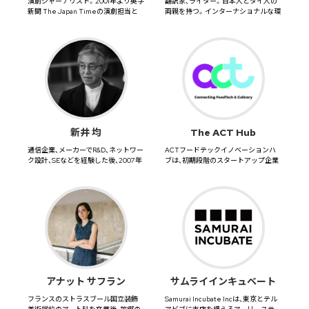
演劇ジャーナリスト。2001年より英字
翻訳家、ライター。日本人とタイ人の
新聞 The Japan Timeの演劇担当と
両親を持つ。インターナショナルな環
して現代演劇...
境で過ごした幼少期、自分のア...
新井 均
The ACT Hub
通信企業、メーカーでR&D、ネットワー
ACTフードテックイノベーションハ
ク設計、SEなどを経験した後、2007年
ブは、初期段階のスタートアップ企業
にイスラエ...
をサポートするために、業界を...
アナット サフラン
サムライインキュベート
フランスのストラスブール国立装飾
Samurai Incubate Incは、東京とテル