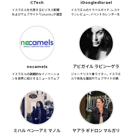
CTech
iGoogledIsrael
イスラエルを代表するビジネス新聞
イスラエルのトラベルガイド、レスト
およびウェブサイト「Calcalist」が運営
ランレビュー、イベントカレンダーを
するテクノロジーニ...
まとめたウェブサイト。創設者...
nocamels
アビガイル ラピンーゲラ
イスラエルの画期的なイノベーショ
ジャーナリスト兼ライター。イスラエ
ンを世界に紹介するニュースウェブ
ルで有名な雑誌やウェブサイトの執
サイト。最先端のイスラエルのイノ...
筆に携わり、多くのイスラエルブ...
ミハル ベンーアミ マノル
ヤアラ ギドロン マルガリ