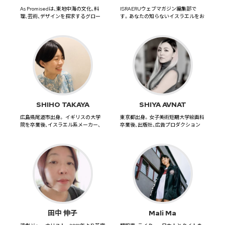
As Promisedは、東地中海の文化、料
ISRAERUウェブマガジン編集部で
理、芸術、デザインを探求するグロー
す。あなたの知らないイスラエルをお
バルな雑誌です。 ...
届けします。
SHIHO TAKAYA
SHIYA AVNAT
広島県尾道市出身。 イギリスの大学
東京都出身。女子美術短期大学絵画科
院を卒業後、イスラエル系メーカー、
卒業後、出版社、広告プロダクション
翻訳会社での経験を経て20...
勤務を経て、2008年にイス...
田中 伸子
Mali Ma