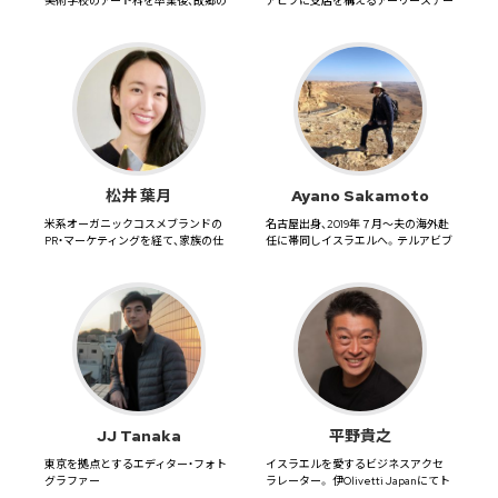
美術学校のアート科を卒業後、故郷の
アビブに支店を構えるアーリーステー
テルアビブに戻りアートディレク...
ジの日本...
松井 葉月
Ayano Sakamoto
米系オーガニックコスメブランドの
名古屋出身、2019年７月～夫の海外赴
PR・マーケティングを経て、家族の仕
任に帯同しイスラエルへ。テルアビブ
事の都合でエルサレムへ。20...
より10km北に位置する...
JJ Tanaka
平野貴之
東京を拠点とするエディター・フォト
イスラエルを愛するビジネスアクセ
グラファー
ラレーター。 伊Olivetti Japanにてト
ップセールス...