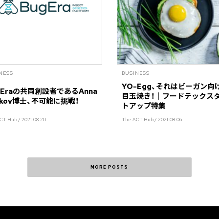
NESS
BUSINESS
YO-Egg、それはビーガン向
gEraの共同創設者であるAnna
目玉焼き！｜フードテックス
lkov博士、不可能に挑戦！
トアップ特集
CT Hub / 2021.08.20
The ACT Hub / 2021.08.06
MORE POSTS