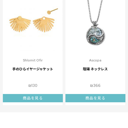
Shlomit Ofir
Ascopa
手のひらイヤージャケット
陰陽 ネックレス
₪
130
₪
366
商品を見る
商品を見る