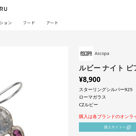
ション
フード
アート
Ascopa
ルビー ナイト ピ
¥
8,900
スターリングシルバー925
ローマガラス
CZルビー
購入は各ブランドのオンラ
購⼊サイトへ