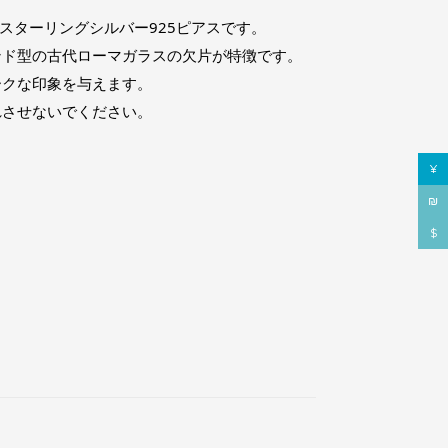
スターリングシルバー925ピアスです。
ンド型の古代ローマガラスの欠片が特徴です。
ークな印象を与えます。
れさせないでください。
¥
₪
$