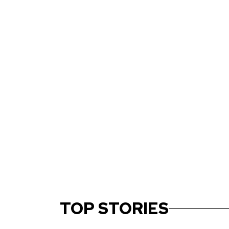
ART
使い捨ての日用品に「永遠の
タンが描く『Shelf Life』
ISRAERU 編集部 / 2026年07月31日
TOP STORIES