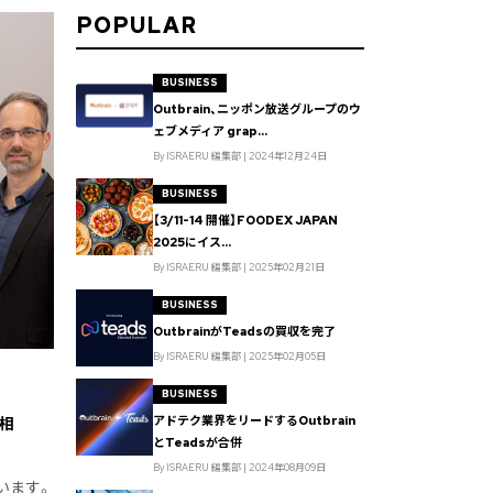
POPULAR
BUSINESS
Outbrain、ニッポン放送グループのウ
ェブメディア grap...
By ISRAERU 編集部 | 2024年12月24日
BUSINESS
【3/11-14 開催】FOODEX JAPAN
2025にイス...
By ISRAERU 編集部 | 2025年02月21日
BUSINESS
OutbrainがTeadsの買収を完了
By ISRAERU 編集部 | 2025年02月05日
BUSINESS
アドテク業界をリードするOutbrain
相
とTeadsが合併
By ISRAERU 編集部 | 2024年08月09日
います。