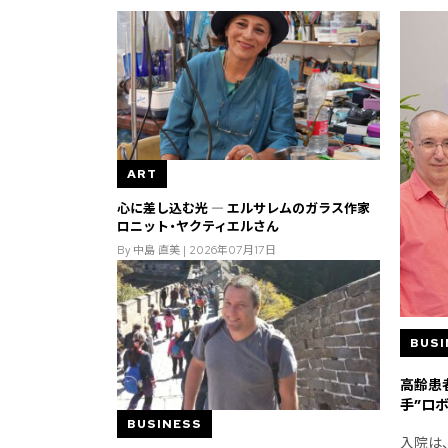
ART
心に差し込む光 ― エルサレムのガラス作家
ロニット・ヤクティエルさん
By 中島 直美 | 2026年07月17日
BUSI
高齢患
手”ロ
BUSINESS
入院は