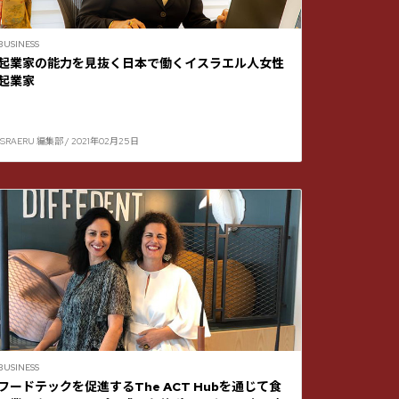
BUSINESS
起業家の能力を見抜く日本で働くイスラエル人女性
起業家
ISRAERU 編集部 / 2021年02月25日
BUSINESS
フードテックを促進するThe ACT Hubを通じて食