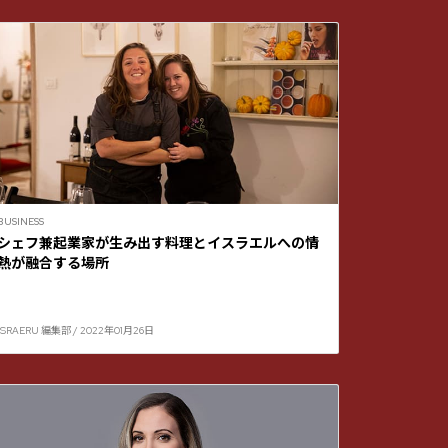
BUSINESS
シェフ兼起業家が生み出す料理とイスラエルへの情
熱が融合する場所
ISRAERU 編集部 / 2022年01月26日