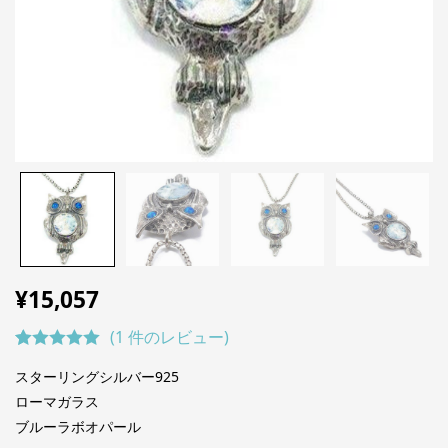
¥
15,057
(
1
件のレビュー)
1
件の利用者
スターリングシルバー925
評価に基づ
ローマガラス
く5段階評
ブルーラボオパール
価のうち、