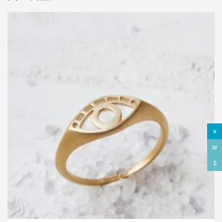
¥
₪
$