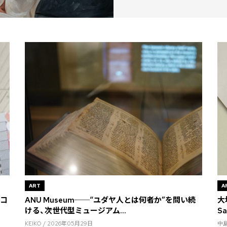
ART
A
ヤコ
ANU Museum──“ユダヤ人とは何者か”を問い続
大
ける、次世代型ミュージアム...
S
KEIKO / 2026年05月29日
中島