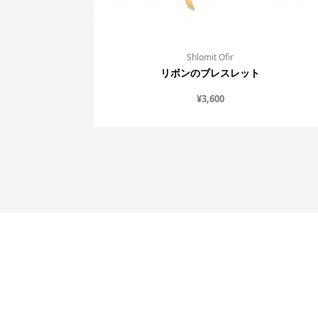
Shlomit Ofir
リボンのブレスレット
¥
3,600