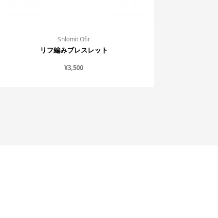
Shlomit Ofir
リフ編みブレスレット
¥
3,500