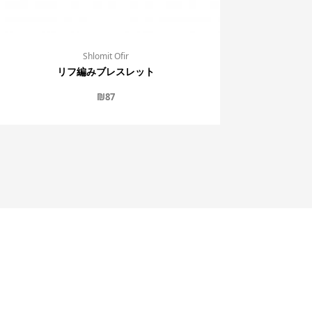
Shlomit Ofir
リフ編みブレスレット
₪
87