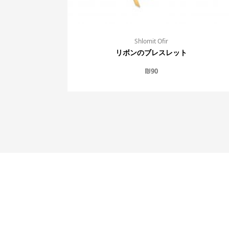
Shlomit Ofir
リボンのブレスレット
₪
90