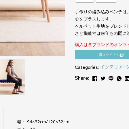
手作りの編み込みベンチは
心をプラスします。
ベルベット生地をブレンド
さと機能性は何年もの間に
購入は各ブランドのオンラ
購⼊サイトへ
Categories:
インテリア・
Share:
幅： 94×32cm/120×32cm