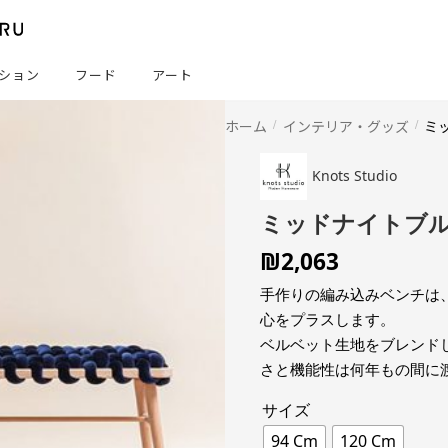
ション
フード
アート
ホーム
インテリア・グッズ
ミ
Knots Studio
ミッドナイトブル
₪
2,063
手作りの編み込みベンチは
心をプラスします。
ベルベット生地をブレンド
さと機能性は何年もの間に
サイズ
94 Cm
120 Cm