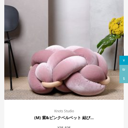
¥
₪
$
Knots Studio
(M) 紫&ピンクベルベット 結び...
¥
35,825