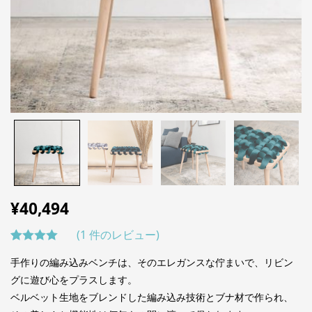
¥
40,494
(
1
件のレビュー)
1
件の利用
手作りの編み込みベンチは、そのエレガンスな佇まいで、リビン
者評価に
グに遊び心をプラスします。
基づく5
ベルベット生地をブレンドした編み込み技術とブナ材で作られ、
段階評価