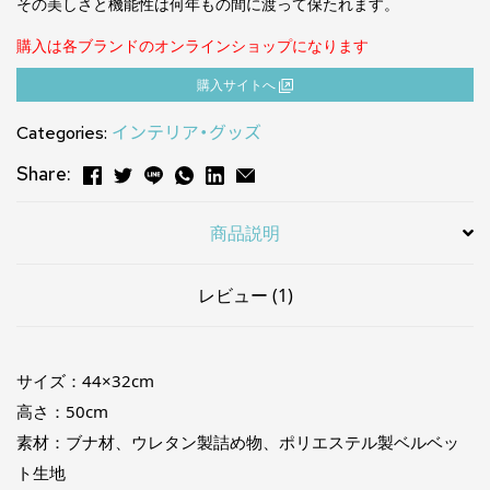
その美しさと機能性は何年もの間に渡って保たれます。
のうち、
4.00
点
購入は各ブランドのオンラインショップになります
購⼊サイトへ
Categories:
インテリア・グッズ
Share:
商品説明
レビュー (1)
サイズ：44×32cm
高さ：50cm
素材：ブナ材、ウレタン製詰め物、ポリエステル製ベルベッ
ト生地