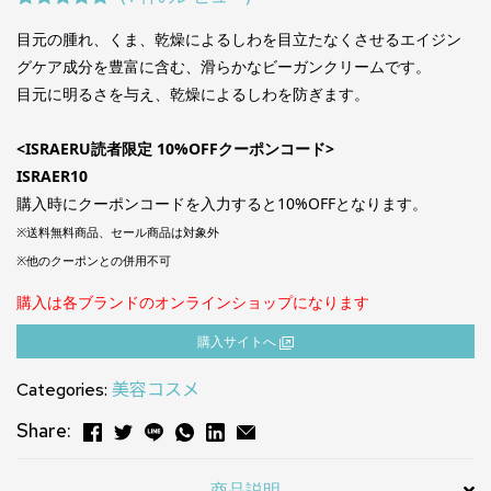
1
件の利用者
目元の腫れ、くま、乾燥によるしわを目立たなくさせるエイジン
評価に基づ
グケア成分を豊富に含む、滑らかなビーガンクリームです。
く5段階評
目元に明るさを与え、乾燥によるしわを防ぎます。
価のうち、
5.00
点
<ISRAERU読者限定 10%OFFクーポンコード>
ISRAER10
購入時にクーポンコードを入力すると10%OFFとなります。
※送料無料商品、セール商品は対象外
※他のクーポンとの併用不可
購入は各ブランドのオンラインショップになります
購⼊サイトへ
Categories:
美容コスメ
Share:
商品説明