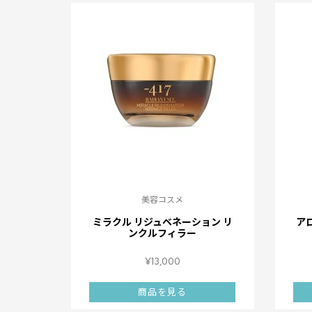
美容コスメ
ミラクル リジュベネーション リ
ア
ンクルフィラー
¥
13,000
商品を見る