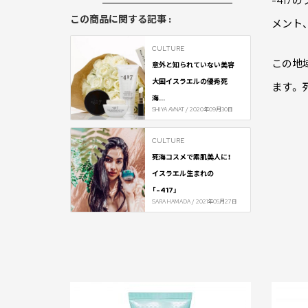
-41
この商品に関する記事 :
メント
CULTURE
この地
意外と知られていない美容
大国イスラエルの優秀死
ます。
海...
SHIYA AVNAT / 2020年09月30日
CULTURE
死海コスメで素肌美人に！
イスラエル生まれの
「-417」
SARA HAMADA / 2021年05月27日