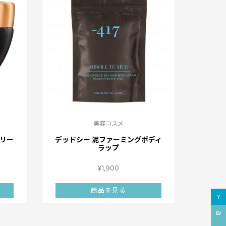
美容コスメ
リー
デッドシー 泥ファーミングボディ
ラップ
¥
1,900
商品を見る
¥
₪