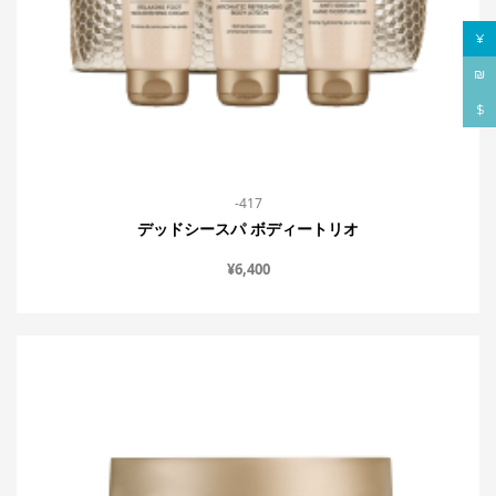
¥
₪
$
-417
デッドシースパ ボディートリオ
¥
6,400