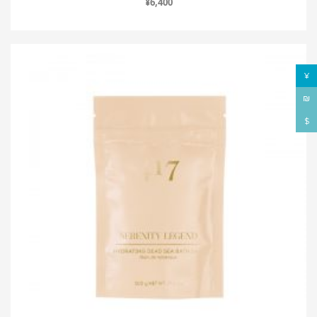
¥
6,400
¥
₪
$