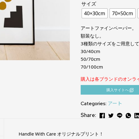
サイズ
40×30cm
70×50cm
アートファインペーパー。
額装なし。
3種類のサイズをご用意し
30/40cm
50/70cm
70/100cm
購入は各ブランドのオンラ
購⼊サイトへ
Categories:
アート
Share:
Handle With Care オリジナルプリント！