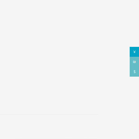
¥
₪
$