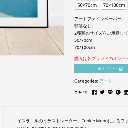
50×70cm
70×100cm
アートファインペーパー。
額装なし。
2種類のサイズをご用意し
50/70cm
70/100cm
購入は各ブランドのオンラ
購⼊サイトへ
Categories:
アート
Share:
イスラエルのイラストレーター、Cookie Moonによる