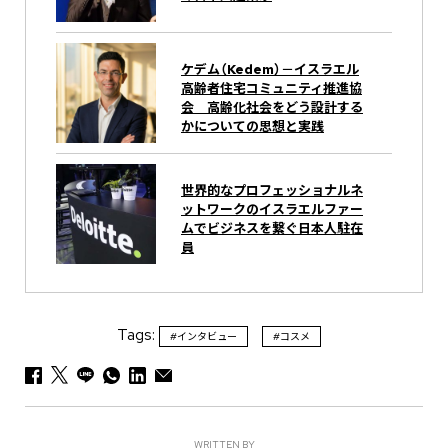
ケデム（Kedem）－イスラエル
高齢者住宅コミュニティ推進協
会 高齢化社会をどう設計する
かについての思想と実践
世界的なプロフェッショナルネ
ットワークのイスラエルファー
ムでビジネスを繋ぐ日本人駐在
員
Tags:
#インタビュー
#コスメ
WRITTEN BY