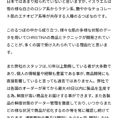
日本ではあまり知られていないと思いますが、イスラエルは
雪の様な白さのロシア系からラテン系、艷やかなチョコレー
ト肌のエチオピア系等が共存する人種のるつぼなのです。
このるつぼの中から成り立つ、様々な肌の多様な状態のデー
タを用いてCHRISTINAの商品とテクニックが開発されてい
ることが、多くの国で受け入れられている理由だと思いま
す。
また弊社のスタッフは、10年以上勤務している者が大多数で
あり、個人の情報量や経験も豊富である事が、商品開発にも
直接影響していると言っても過言ではありません。 弊社で
は各国のオーダーが来てから最大48日以内に製品を生産す
る為、鮮度が高い商品をお届けする事ができます。また各製
品の鮮度状態のデーター管理を徹底しており、いつからまた
どの様な状況で商品が劣化するのか等を常に確認し続けて
おります。通常弊社の商品は開封したら8ヶ月、開封しなけ