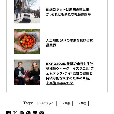
配送ロボットは未来の救世主
か、それとも新たな社会課題か
人工知能（AI）の恩恵を受ける食
品業界
EXPO2025、地球の未来と生物
多様性ウィーク｜イスラエル：フ
ェムテック・デイ「女性の健康と
持続可能な未来のための革新」
を実施 Impact.51
Tags:
#ヘルステック
#医療
#買収