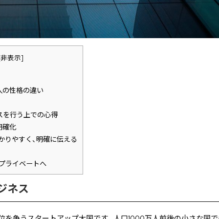
[
非表示
]
ス
人の性格の違い
スを行う上での心得
明確化
かりやすく、明確に伝える
プライベートへ
ジネス
位を争うスタートアップ大国です。人口1000万人前後の小さな国で毎