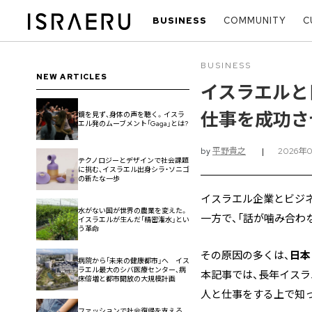
BUSINESS
COMMUNITY
C
BUSINESS
NEW ARTICLES
イスラエルと
仕事を成功さ
鏡を見ず、身体の声を聴く。イスラ
エル発のムーブメント「Gaga」とは?
by
平野貴之
|
2026年
テクノロジーとデザインで社会課題
に挑む、イスラエル出身シラ・ソニゴ
の新たな一歩
イスラエル企業とビジ
水がない国が世界の農業を変えた。
一方で、「話が噛み合わ
イスラエルが生んだ「精密潅水」とい
う革命
その原因の多くは、
日本
病院から「未来の健康都市」へ イス
ラエル最大のシバ医療センター、病
本記事では、長年イス
床倍増と都市開放の大規模計画
人と仕事をする上で知
ファッションで社会復帰を支える