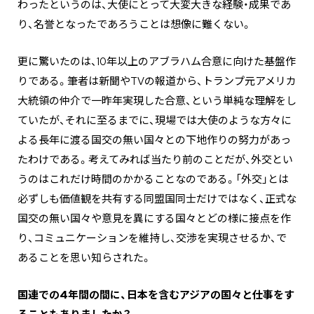
わったというのは、大使にとって大変大きな経験・成果であ
り、名誉となったであろうことは想像に難くない。
更に驚いたのは、10年以上のアブラハム合意に向けた基盤作
りである。筆者は新聞やTVの報道から、トランプ元アメリカ
大統領の仲介で一昨年実現した合意、という単純な理解をし
ていたが、それに至るまでに、現場では大使のような方々に
よる長年に渡る国交の無い国々との下地作りの努力があっ
たわけである。考えてみれば当たり前のことだが、外交とい
うのはこれだけ時間のかかることなのである。「外交」とは
必ずしも価値観を共有する同盟国同士だけではなく、正式な
国交の無い国々や意見を異にする国々とどの様に接点を作
り、コミュニケーションを維持し、交渉を実現させるか、で
あることを思い知らされた。
―――国連での4年間の間に、日本を含むアジアの国々と仕事をす