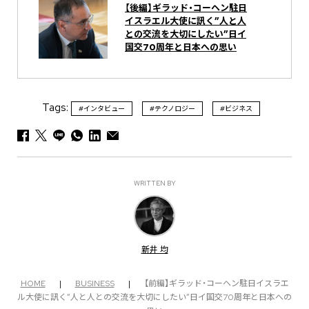
【後編】ギラッド・コーヘン駐日
イスラエル大使に訊く”人と人
との交流を大切にしたい”日イ
国交70周年と日本への思い
Tags:
#インタビュー
#テクノロジー
#ビジネス
WRITTEN BY
新井 均
HOME
|
BUSINESS
|
【前編】ギラッド・コーヘン駐日イスラエ
ル大使に訊く”人と人との交流を大切にしたい”日イ国交70周年と日本への