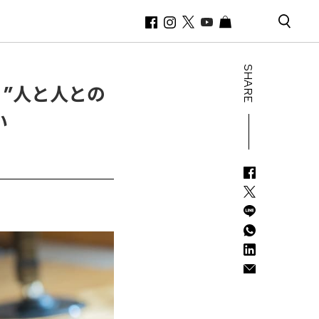
SHARE
く”人と人との
い