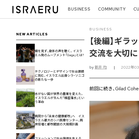
BUSINESS
COMMUNITY
C
BUSINESS
NEW ARTICLES
【後編】ギラ
交流を大切に
鏡を見ず、身体の声を聴く。イスラ
エル発のムーブメント「Gaga」とは?
by
新井 均
|
2022年0
テクノロジーとデザインで社会課題
に挑む、イスラエル出身シラ・ソニゴ
の新たな一歩
前回に続き、Gilad 
水がない国が世界の農業を変えた。
イスラエルが生んだ「精密潅水」とい
う革命
病院から「未来の健康都市」へ イス
ラエル最大のシバ医療センター、病
床倍増と都市開放の大規模計画
ファッションで社会復帰を支える