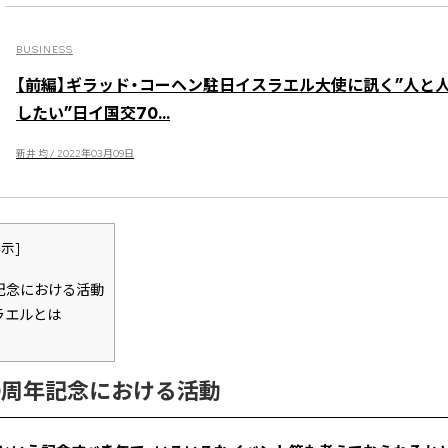
BUSINESS
【前編】ギラッド・コーヘン駐日イスラエル大使に訊く”人と
したい”日イ国交70...
新井 均 / 2022年03月09日
表示
]
記念における活動
ラエルとは
0周年記念における活動