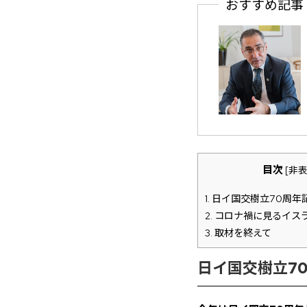
おすすめ記事
目次
[
非
1.
日イ国交樹立70周年
2.
コロナ禍に見るイス
3.
取材を終えて
日イ国交樹立7