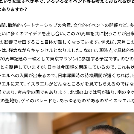
0周年という記念すべき年で、いろいろなイベント等も考えておられるか
はありますか？
訪問、戦略的パートナーシップの合意、文化的イベントの開催など、
いに多くのアイデアを出し合い、この70周年を共に祝うことが出
スの影響で計画すること自体が難しくなっています。例えば、来月こ
トは、残念ながらキャンセルとなりました。なので、現時点で具体的
は70周年記念の一環として東京マラソンに参加する予定です。のび
ことを期待していますが、日本は今国境を閉鎖しているので、これも
ラエルへの入国が出来るので、日本帰国時の待機期間が短くなれば、
ラエルに来て、イスラエルがどんなところかを見てもらえるのではな
国であり、考古学の国でもあります。北部の山では雪が降り、南のネ
教の聖地も、ゲイのパレードも、あらゆるものがあるのがイスラエル