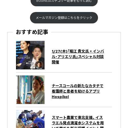
BUSINESSカテゴリー記事をもっと読む
メールマガジン登録はこちらをクリック
おすすめ記事
1/27(木)「堀江 貴⽂⽒ × インバ
ル・アリエリ氏」スペシャル対談
開催
ナースコールの新たなカタチで
看護師と患者を助けるアプリ
Hospikol
スマート農業で東北支援。イス
ラエル発点滴灌水システムを用