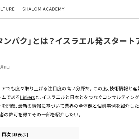
ULTURE
SHALOM ACADEMY
タンパク」とは？イスラエル発スタート
月11日
ィアでも度々取り上げる注目度の高い分野だ。この度、技術情報と産
ームである
Linkers
と、イスラエルと日本とをつなぐコンサルティン
ーを開催、最新の情報に基づいて業界の全体像と個別事例を紹介した
催者の許可を得てその一部を紹介したい。
目次
[
非表示
]