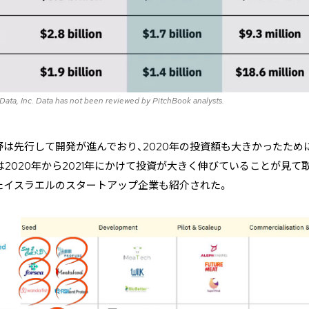
 Data, Inc. Data has not been reviewed by PitchBook analysts.
は先行して開発が進んでおり、2020年の投資額も大きかったために
は2020年から2021年にかけて投資が大きく伸びていることが見て
たイスラエルのスタートアップ企業も紹介された。