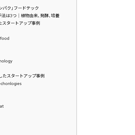
ンパク」フードテック
法は3つ｜植物由来、発酵、培養
ったスタートアップ事例
afood
nology
長したスタートアップ事例
echonlogies
at