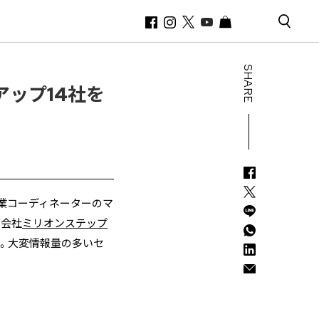
SHARE
アップ14社を
業コーディネーターのマ
グ会社
ミリオンステップ
。大変情報量の多いセ