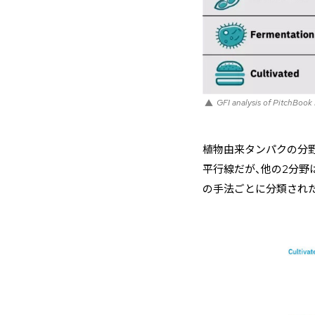
GFI analysis of PitchBook
植物由来タンパクの分野
平行線だが、他の2分野
の手法ごとに分類され