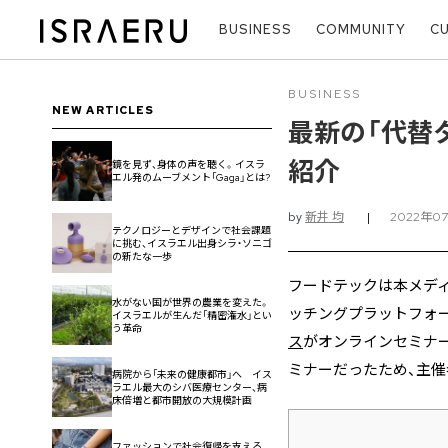
BUSINESS
COMMUNITY
C
BUSINESS
NEW ARTICLES
最新の「代替
紹介
鏡を見ず、身体の声を聴く。イスラ
エル発のムーブメント「Gaga」とは?
by
新井 均
|
2022年07
テクノロジーとデザインで社会課題
に挑む、イスラエル出身シラ・ソニゴ
の新たな一歩
フードテックは本メデ
水がない国が世界の農業を変えた。
ッチングプラットフォ
イスラエルが生んだ「精密潅水」とい
う革命
ス
がオンラインセミナ
ミナーだったため、主
病院から「未来の健康都市」へ イス
ラエル最大のシバ医療センター、病
床倍増と都市開放の大規模計画
ファッションで社会復帰を支える