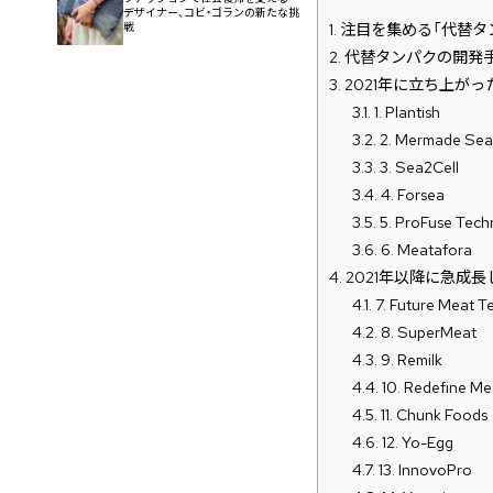
デザイナー、コビ・ゴランの新たな挑
1.
注目を集める「代替タ
戦
2.
代替タンパクの開発手
3.
2021年に立ち上が
3.1.
1. Plantish
3.2.
2. Mermade Se
3.3.
3. Sea2Cell
3.4.
4. Forsea
3.5.
5. ProFuse Tech
3.6.
6. Meatafora
4.
2021年以降に急成
4.1.
7. Future Meat T
4.2.
8. SuperMeat
4.3.
9. Remilk
4.4.
10. Redefine Me
4.5.
11. Chunk Foods
4.6.
12. Yo-Egg
4.7.
13. InnovoPro