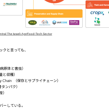
tral The Israeli AgriFood-Tech Sector
ックと言っても、
ts （病原体と害虫）
 （収量と収穫）
Supply Chain （保存とサプライチェーン）
（代替タンパク）
生産）
バーしている。