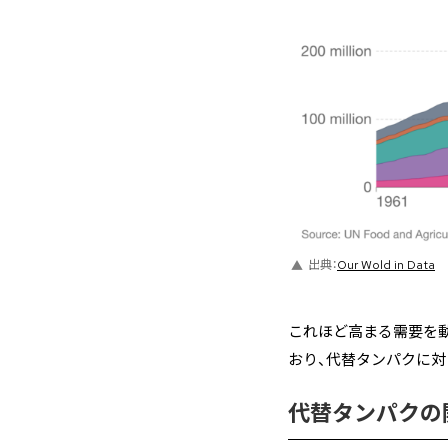
出典：
Our Wold in Data
これほど高まる需要を動
おり、代替タンパクに
代替タンパクの