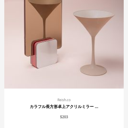
Reish.co
カラフル長方形卓上アクリルミラー ...
$
203