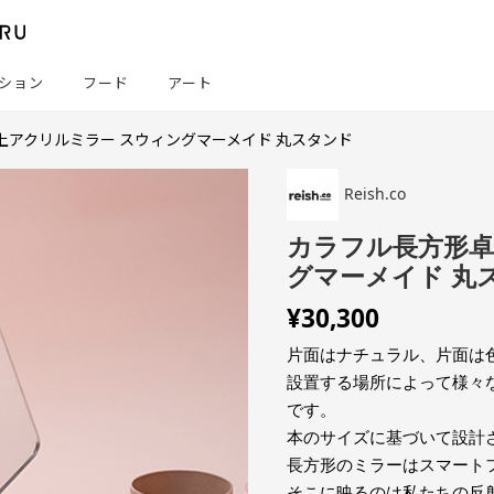
ション
フード
アート
上アクリルミラー スウィングマーメイド 丸スタンド
Reish.co
カラフル長方形卓
グマーメイド 丸
¥
30,300
片面はナチュラル、片面は
設置する場所によって様々
です。
本のサイズに基づいて設計
長方形のミラーはスマート
そこに映るのは私たちの反