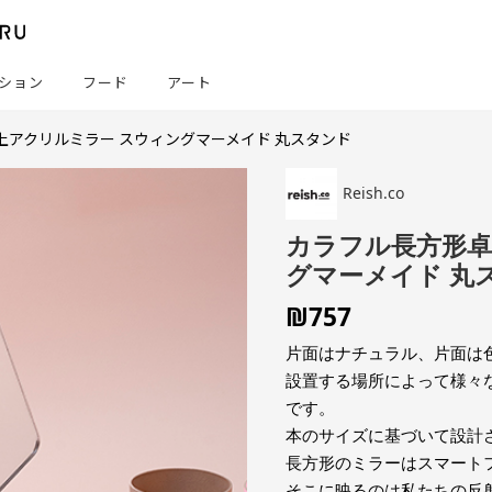
ション
フード
アート
上アクリルミラー スウィングマーメイド 丸スタンド
Reish.co
カラフル長方形卓
グマーメイド 丸
₪
757
片面はナチュラル、片面は
設置する場所によって様々
です。
本のサイズに基づいて設計
長方形のミラーはスマート
そこに映るのは私たちの反