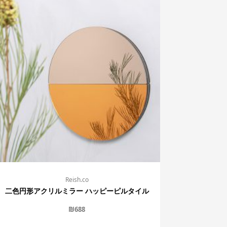
Reish.co
二色円形アクリルミラー ハッピーピルタイル
₪
688