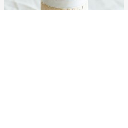
Studio DAVKA
石造り縦長カップ
¥
4,673