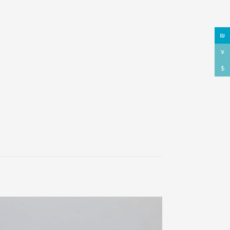
₪
¥
$