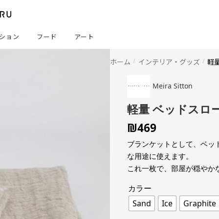
ション
フード
アート
ホーム
インテリア・グッズ
軽
Meira Sitton
軽量 ベッドスロ
₪
469
ブランケットとして、ベッ
な用途に使えます。
これ一枚で、部屋が穏やか
カラー
Sand
Ice
Graphite