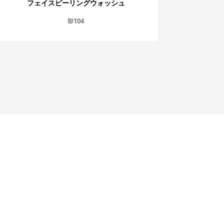
フェイスピーリングウォッシュ
₪
104
ジン登録
ガジン登録における個人情報の取り扱いについて
について同意する