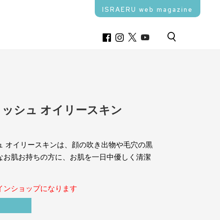
ISRAERU web magazine
ッシュ オイリースキン
ュ オイリースキンは、顔の吹き出物や毛穴の黒
なお肌お持ちの方に、お肌を一日中優しく清潔
インショップになります