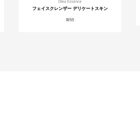
Olea Essence
フェイスクレンザー デリケートスキン
₪
55
運営会社
利用規約
メールマガ
ISRAERUとは
お問い合わせ
執筆者一覧
個人情報の取扱いについて
メールマ