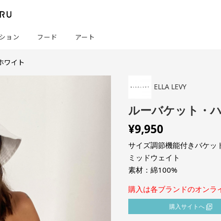
ション
フード
アート
ホワイト
ELLA LEVY
ルーバケット・
¥
9,950
サイズ調節機能付きバケッ
ミッドウェイト
素材：綿100%
購入は各ブランドのオンラ
購⼊サイトへ