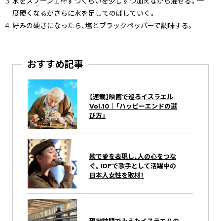
水をスプーン１杯ずつくらいを少しずつ加えながら混ぜる。一
度硬くなるがさらに水を足してのばしていく。
好みの硬さになったら、塩とブラックペッパーで調味する。
おすすめ記事
【連載】映画で巡るイスラエル
Vol.10｜「ハッピーエンドの選
び方」
歌で愛を表現し、人の心をつな
ぐ。IDFで歌手として活躍中の
日本人女性を取材！