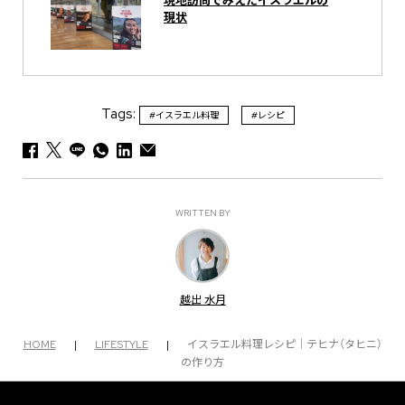
現地訪問でみえたイスラエルの
現状
Tags:
#イスラエル料理
#レシピ
WRITTEN BY
越出 水月
HOME
|
LIFESTYLE
|
イスラエル料理レシピ｜テヒナ（タヒニ）
の作り方