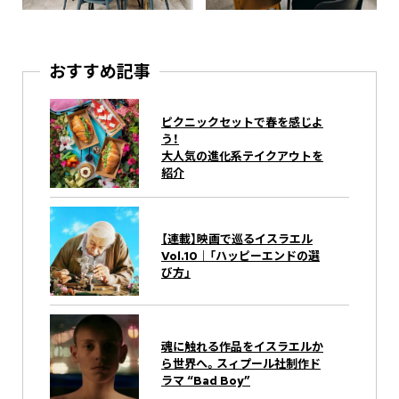
おすすめ記事
ピクニックセットで春を感じよ
う！
大人気の進化系テイクアウトを
紹介
【連載】映画で巡るイスラエル
Vol.10｜「ハッピーエンドの選
び方」
魂に触れる作品をイスラエルか
ら世界へ。スィプール社制作ド
ラマ “Bad Boy”