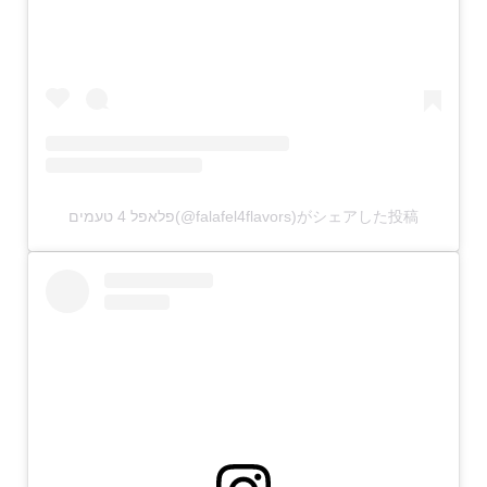
פלאפל 4 טעמים(@falafel4flavors)がシェアした投稿