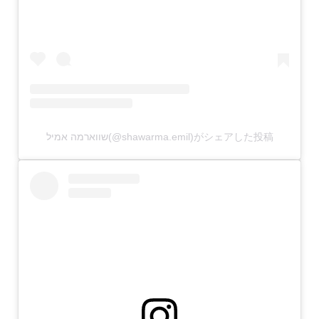
שווארמה אמיל(@shawarma.emil)がシェアした投稿