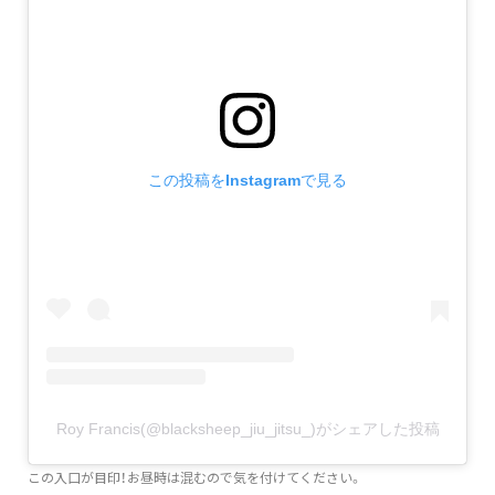
この投稿をInstagramで見る
Roy Francis(@blacksheep_jiu_jitsu_)がシェアした投稿
この入口が目印！お昼時は混むので気を付けてください。