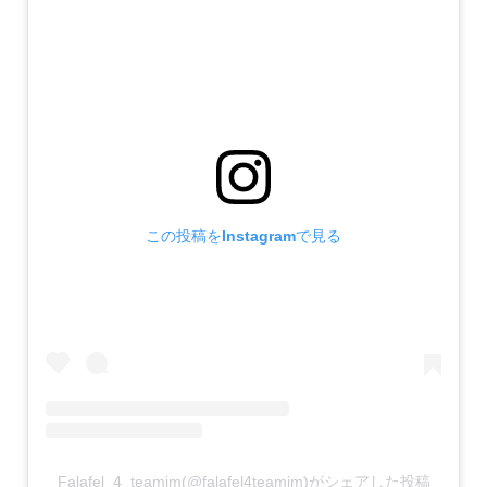
この投稿をInstagramで見る
Falafel_4_teamim(@falafel4teamim)がシェアした投稿