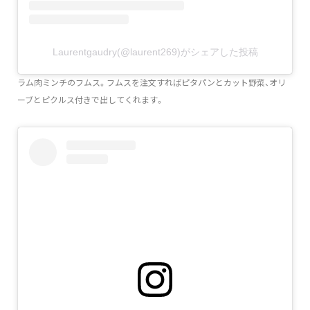
Laurentgaudry(@laurent269)がシェアした投稿
ラム肉ミンチのフムス。フムスを注文すればピタパンとカット野菜、オリ
ーブとピクルス付きで出してくれます。