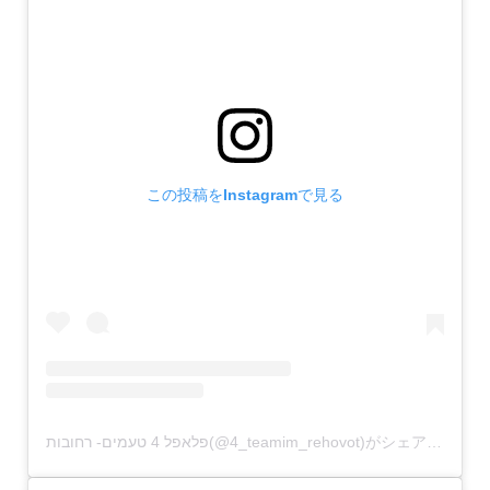
この投稿をInstagramで見る
פלאפל 4 טעמים- רחובות(@4_teamim_rehovot)がシェアした投稿