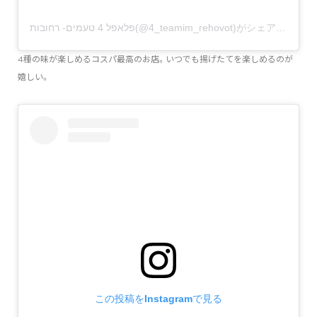
פלאפל 4 טעמים- רחובות(@4_teamim_rehovot)がシェアした投稿
4種の味が楽しめるコスパ最高のお店。いつでも揚げたてを楽しめるのが
嬉しい。
この投稿をInstagramで見る