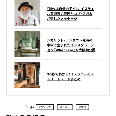
「創作は自分の子ども」――イスラエ
ル芸術界の巨匠ヤコブ・アガム
が遺したメッセージ
シガリット・ランダウ～死海の
水中で生まれたインスタレーシ
ョン『When I Go』を大阪初公開
30秒でわかる！イスラエルのス
トリートフードまとめ
Tags:
#ガリラヤ
#コスメ
#美容