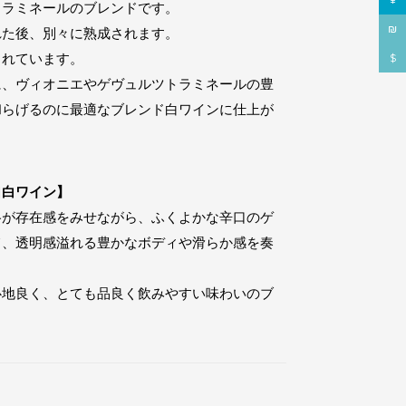
¥
トラミネールのブレンドです。
₪
れた後、別々に熟成されます。
されています。
$
に、ヴィオニエやゲヴュルツトラミネールの豊
和らげるのに最適なブレンド白ワインに仕上が
口白ワイン】
格が存在感をみせながら、ふくよかな辛口のゲ
て、透明感溢れる豊かなボディや滑らか感を奏
心地良く、とても品良く飲みやすい味わいのブ