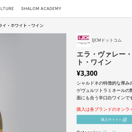
ULTURE
SHALOM ACADEMY
ライ・ホワイト・ワイン
IJCMドットコム
エラ・ヴァレー
ト・ワイン
¥
3,300
シャルドネの特徴的な厚み
ゲヴュルツトラミネールの
面にも合う辛口白ワインで
購入は各ブランドのオンラ
購⼊サイトへ