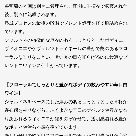
各葡萄の区画は別々に管理され、夜間に手摘みで収穫された
後、別々に熟成されます。
熟成プロセスの最後の段階でブレンド処理を経て瓶詰めされ
ています。
シャルドネの特徴的な厚みのあるしっとりとしたボディに、
ヴィオニエやゲヴュルツトラミネールの豊かで艶のあるフロ
ーラルな香りをまとい、暑い夏の日を和らげるのに最適なブ
レンド白ワインに仕上がっています。
【フローラルでしっとりと豊かなボディの飲みやすい辛口白
ワイン】
シャルドネをベースにした厚みのあるしっとりとした骨格が
存在感をみせながら、ふくよかな辛口のゲベルツや豊かな香
りあふれるヴィオニエが顔をのぞかせて、透明感溢れる豊か
なボディや滑らか感を奏でています。
優しい辛口の飲み口にフローラルで滑らかな口当たりが心地