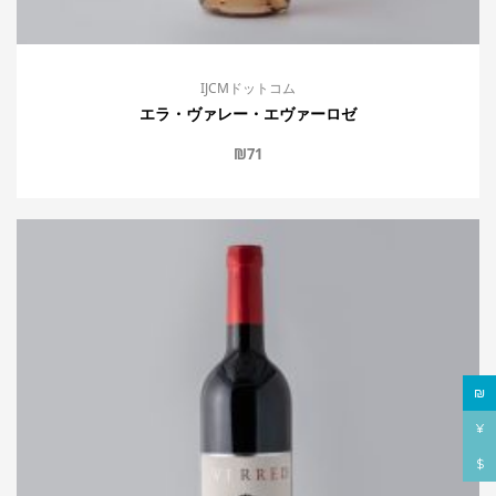
IJCMドットコム
エラ・ヴァレー・エヴァーロゼ
₪
71
₪
¥
$