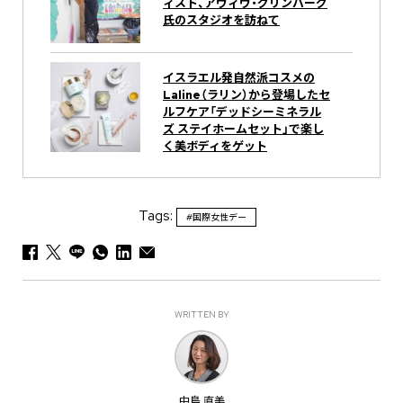
ィスト、アヴィヴ・グリンバーグ
氏のスタジオを訪ねて
イスラエル発自然派コスメの
Laline（ラリン）から登場したセ
ルフケア「デッドシーミネラル
ズ ステイホームセット」で楽し
く美ボディをゲット
Tags:
#国際女性デー
WRITTEN BY
中島 直美