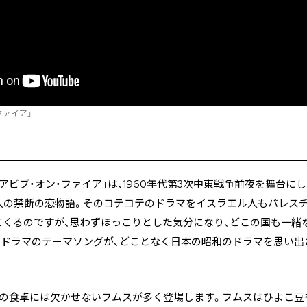
ファイア」
アビブ・オン・ファイア」は、1960年代第3次中東戦争前夜を舞台に
人の禁断の恋物語。そのコテコテのドラマをイスラエル人もパレス
てくるのですが、思わずほっこりとした気分になり、どこの国も一緒
のドラマのテーマソングが、どことなく日本の昭和のドラマを思い出
東の食卓には欠かせないフムスが多く登場します。フムスはひよこ豆