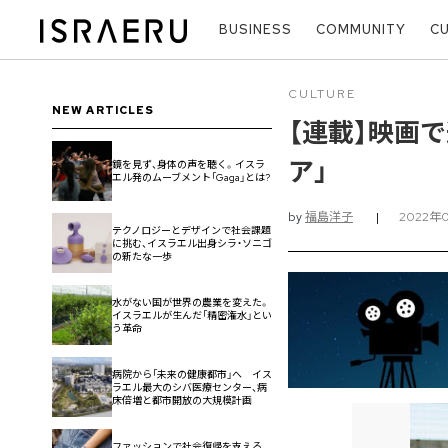
BUSINESS
COMMUNITY
C
CULTURE
NEW ARTICLES
【連載】映画で
ア」
鏡を見ず、身体の声を聴く。イスラ
エル発のムーブメント「Gaga」とは?
by
福島洋子
|
2022年
テクノロジーとデザインで社会課題
に挑む、イスラエル出身シラ・ソニゴ
の新たな一歩
水がない国が世界の農業を変えた。
イスラエルが生んだ「精密潅水」とい
う革命
病院から「未来の健康都市」へ イス
ラエル最大のシバ医療センター、病
床倍増と都市開放の大規模計画
ファッションで社会復帰を支える