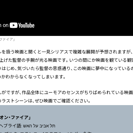
・ファイア」
ルを扱う映画と聞くと一見シリアスで複雑な展開が予想されますが
て上げた監督の手腕が光る映画です。いつの間にか映画を観ている観
りはじめ、気づいたら監督の思惑通り、この映画に夢中になっている
のかわからなくなってしまいます。
んがですが、作品全体にユーモアのセンスがちりばめられている映画
のラストシーンは、ぜひ映画でご確認ください。
オン・ファイア」
原題：Tel Aviv on Fire ヘブライ語: תל אביב על האש