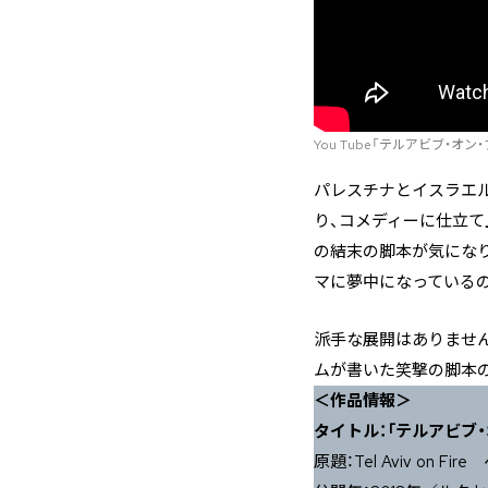
You Tube「テルアビブ・オン
パレスチナとイスラエ
り、コメディーに仕立
の結末の脚本が気にな
マに夢中になっている
派手な展開はありませ
ムが書いた笑撃の脚本
＜作品情報＞
タイトル：「テルアビブ・