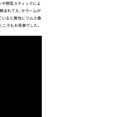
ンや野菜スティックによ
頼まれてえ、サラームが
ていると無性にフムス食
ところもお見事でした。