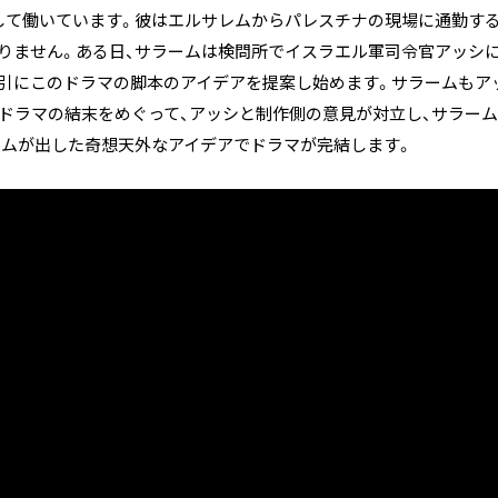
して働いています。彼はエルサレムからパレスチナの現場に通勤する
なりません。ある日、サラームは検問所でイスラエル軍司令官アッシ
強引にこのドラマの脚本のアイデアを提案し始めます。サラームもア
、ドラマの結末をめぐって、アッシと制作側の意見が対立し、サラー
ームが出した奇想天外なアイデアでドラマが完結します。