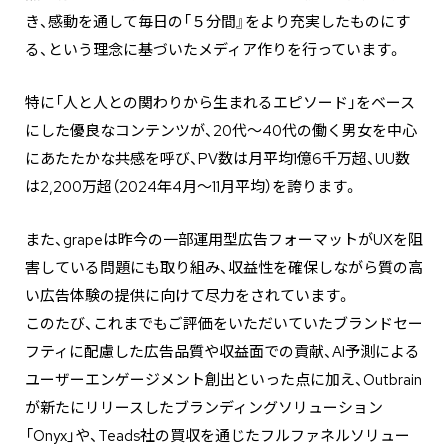
き、感動を通して毎日の「５分間』をより充実したものにす
る、という理念に基づいたメディア作りを行っています。
特に「人と人との関わりから生まれるエピソード」をベース
にした優良なコンテンツが、20代～40代の働く男女を中心
にあたたかな共感を呼び、PV数は月平均1億6千万超、UU数
は2,200万超（2024年4月〜11月平均）を誇ります。
また、grapeは昨今の一部運用型広告フォーマットがUXを阻
害している問題にも取り組み、収益性を確保しながら質の高
い広告体験の提供に向けて尽力をされています。
このたび、これまでもご評価をいただいていたブランドセー
フティに配慮した広告品質や収益面での貢献、AI予測による
ユーザーエンゲージメント創出といった点に加え、Outbrain
が新たにリリースしたブランディングソリューション
「Onyx」や、Teads社の買収を通じたフルファネルソリュー