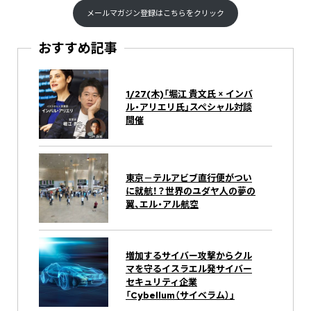
メールマガジン登録はこちらをクリック
おすすめ記事
1/27(木)「堀江 貴⽂⽒ × インバ
ル・アリエリ氏」スペシャル対談
開催
東京－テルアビブ直行便がつい
に就航！？世界のユダヤ人の夢の
翼、エル・アル航空
増加するサイバー攻撃からクル
マを守るイスラエル発サイバー
セキュリティ企業
「Cybellum（サイベラム）」