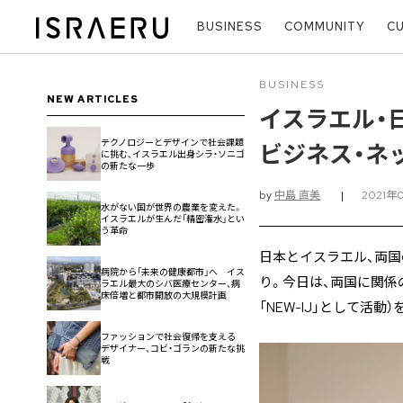
BUSINESS
COMMUNITY
C
BUSINESS
NEW ARTICLES
イスラエル・
テクノロジーとデザインで社会課題
ビジネス・ネット
に挑む、イスラエル出身シラ・ソニゴ
の新たな一歩
by
中島 直美
|
2021年
水がない国が世界の農業を変えた。
イスラエルが生んだ「精密潅水」とい
う革命
日本とイスラエル、両国
病院から「未来の健康都市」へ イス
り。今日は、両国に関係
ラエル最大のシバ医療センター、病
床倍増と都市開放の大規模計画
「NEW-IJ」として活動
ファッションで社会復帰を支える
デザイナー、コビ・ゴランの新たな挑
戦