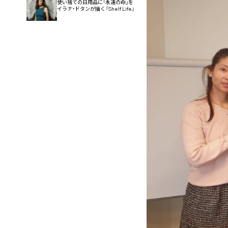
使い捨ての日用品に「永遠の命」を
イラナ・ドタンが描く『Shelf Life』