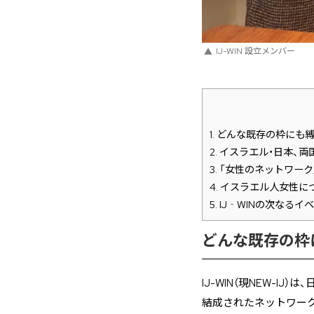
IJ-WIN 設立メンバー
1.
どんな既存の枠にも縛
2.
イスラエル・日本、両
3.
「女性のネットワーク
4.
イスラエル人女性に
5.
IJ‐WINの次なるイ
どんな既存の枠
IJ-WIN（現NEW-
結成されたネットワーク