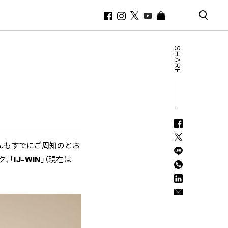
SHARE
んもすでにご周知のとお
、「
IJ-WIN
」（現在は