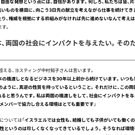
自由な発想という点には、自信があります。何しろ、私たちは皆、
洗いものを横目に、向こう3日先の献立を考えながら仕事を続けてき
たり、権威を根拠にする枠組みがなければ先に進めないなんて考えは
ます。
本、両国の社会にインパクトを与えたい。その
超える、ヨスティング中村知子さんは言います。
本の橋渡しとなるビジネスを30年以上前から続けています。いつも
極のように、真逆の性質を持っているということ。それだけに、この
れると思うんです。私は両国の橋渡しをして、社会にインパクトを与
IJ）のメンバーで協力し合える環境はとても重要です
」
については「
イスラエルでは女性も、結婚しても子供がいても働く
女性というのは珍しくなくなってきているでしょう。そうなれば環境