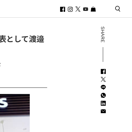
SHARE
代表として渡邉
む