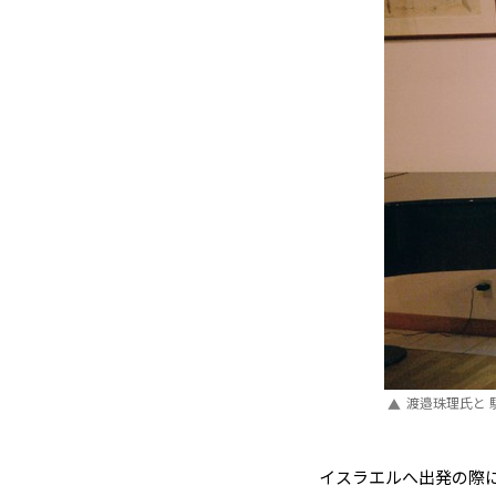
渡邉珠理氏と 
イスラエルへ出発の際には