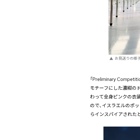
お見送りの様
「Preliminary C
モチーフにした濃紺のドレス
わって全身ピンクの衣装で
ので、イスラエルのポップ
らインスパイアされた