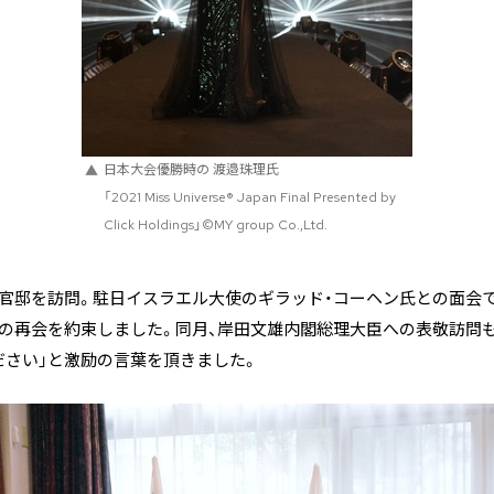
日本大会優勝時の 渡邉珠理氏
「2021 Miss Universe® Japan Final Presented by
Click Holdings」©MY group Co.,Ltd.
使官邸を訪問。駐日イスラエル大使のギラッド・コーヘン氏との面会
の再会を約束しました。同月、岸田文雄内閣総理大臣への表敬訪問も
ださい」と激励の言葉を頂きました。