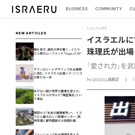
BUSINESS
COMMUNITY
C
CULTURE
NEW ARTICLES
イスラエルに
珠理氏が出
鏡を見ず、身体の声を聴く。イスラ
エル発のムーブメント「Gaga」とは?
「愛され力」を武器に
テクノロジーとデザインで社会課題
に挑む、イスラエル出身シラ・ソニゴ
の新たな一歩
by
ISRAERU 編集部
|
2
水がない国が世界の農業を変えた。
イスラエルが生んだ「精密潅水」とい
う革命
病院から「未来の健康都市」へ イス
ラエル最大のシバ医療センター、病
床倍増と都市開放の大規模計画
ファッションで社会復帰を支える