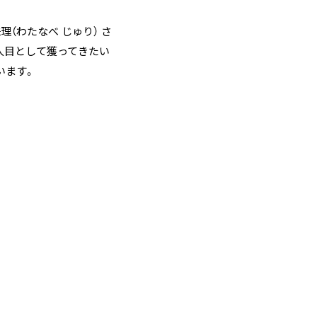
珠理
（わたなべ じゅり） さ
3人目として獲ってきたい
います。