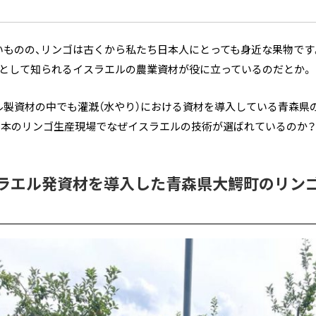
いものの、リンゴは古くから私たち日本人にとっても身近な果物です
国として知られるイスラエルの農業資材が役に立っているのだとか。
ル製資材の中でも灌漑（水やり）における資材を導入している青森県
日本のリンゴ生産現場でなぜイスラエルの技術が選ばれているのか
ラエル発資材を導入した青森県大鰐町のリン