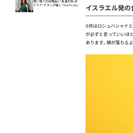
使い捨ての日用品に「永遠の命」を
イラナ・ドタンが描く『Shelf Life』
イスラエル発の
9月はロシュハシャナと
が必ずと言っていいほ
あります。頬が落ちるよ