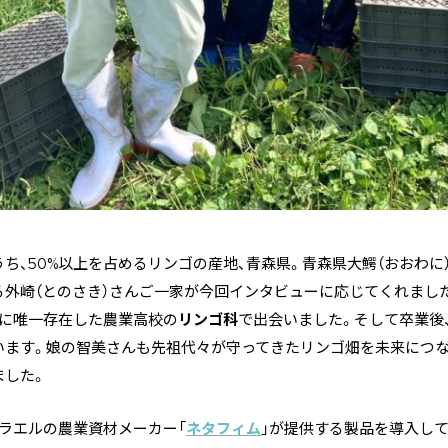
ち、50%以上を占めるリンゴの産地、青森県。青森県大鰐（おおわに
外崎（とのさき）さんご一家が今回インタビューに応じてくれまし
本に唯一存在した農業高校の
リンゴ科
で出会いました。そして卒業後
います。娘の智美さんも先祖代々が守ってきたリンゴ畑を未来につな
ました。
ラエルの農業資材メーカー「
ネタフィム
」が提供する製品を導入し