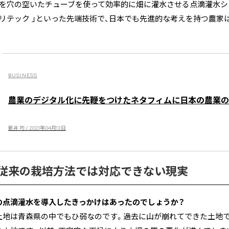
量を穴の空いたチューブを使って効率的に畑に灌水させる点滴灌水シ
グリテック 」といった先端技術で、日本でも先進的な考えを持つ農家
BUSINESS
農業のデジタル化に先鞭をつけたネタフィムに日本の農業の
新井 均 / 2021年04月13日
従来の栽培方法では対応できない現実
ィムの点滴灌水を導入したきっかけはあったのでしょうか？
土地は青森県の中でもひ弱なのです。過去に山が崩れてできた土地で