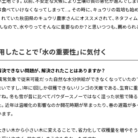
い土地です。以前、不安定な天候により土壌の質の悪化が進んでしま
食べていけなくなってしまって…。その時に、キュウリの栽培も始
くれていた秋田県のキュウリ農家さんにオススメされて、ネタフィム
んなので、水やりってそんなに重要なのか？と思いつつも、薦められ
用したことで「水の重要性」に気付く
解決できない問題が、解決されたことはありますか？
、異常気象で従来可能だった自然な水分供給ができなくなっていたの
いですし、1年に1回しか収穫できないリンゴの天敵である、生育に
すね。冬も雪が昔に比べてパウダースノーではなく湿った状態で降る
た。近年は温暖化の影響なのか開花時期が早まったり、春の遅霜が多
います。
大きい木から小さい木に変えることで、省力化して収穫量を増やそう