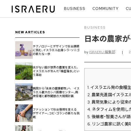
BUSINESS
COMMUNITY
C
BUSINESS
NEW ARTICLES
日本の農家が
テクノロジーとデザインで社会課題
に挑む、イスラエル出身シラ・ソニゴ
by
ISRAERU 編集部
|
の新たな一歩
水がない国が世界の農業を変えた。
イスラエルが生んだ「精密潅水」とい
う革命
1.
イスラエル発の食糧生
病院から「未来の健康都市」へ イス
ラエル最大のシバ医療センター、病
2.
農業先進国イスラエ
床倍増と都市開放の大規模計画
3.
異常気象により従来
4.
ネタフィムを使用した
ファッションで社会復帰を支える
デザイナー、コビ・ゴランの新たな挑
5.
後継者・智美さんが語
戦
6.
リンゴ農家に訊く美