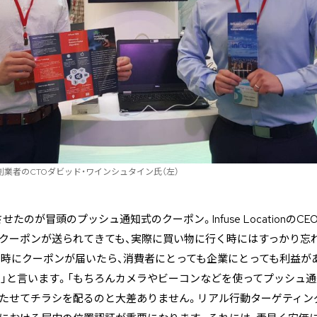
創業者のCTOダビッド・ワインシュタイン氏（左）
たのが冒頭のプッシュ通知式のクーポン。Infuse LocationのC
にクーポンが送られてきても、実際に買い物に行く時にはすっかり忘
時にクーポンが届いたら、消費者にとっても企業にとっても利益がある。
。」と言います。「もちろんカメラやビーコンなどを使ってプッシュ
立たせてチラシを配るのと大差ありません。リアル行動ターゲティン