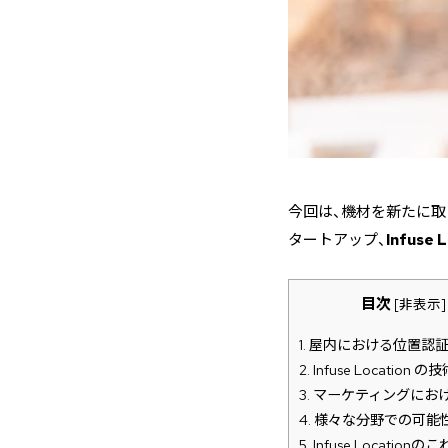
今回は、機材を新たに
タートアップ、
Infuse 
目次
[
非表示
]
1.
屋内における位置認
2.
Infuse Location の
3.
マーケティングにお
4.
様々な分野での可能
5.
Infuse Locationの