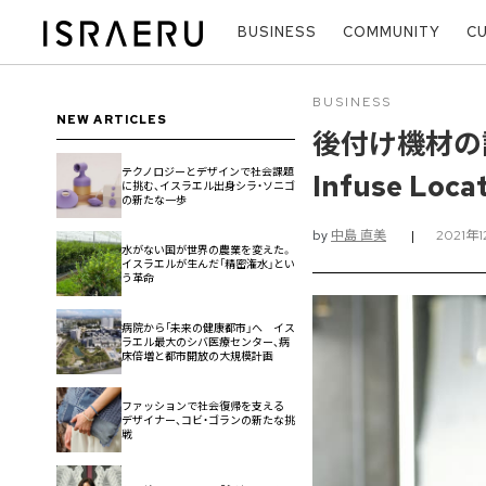
BUSINESS
COMMUNITY
C
BUSINESS
NEW ARTICLES
後付け機材の
テクノロジーとデザインで社会課題
Infuse Loca
に挑む、イスラエル出身シラ・ソニゴ
の新たな一歩
by
中島 直美
|
2021年
水がない国が世界の農業を変えた。
イスラエルが生んだ「精密潅水」とい
う革命
病院から「未来の健康都市」へ イス
ラエル最大のシバ医療センター、病
床倍増と都市開放の大規模計画
ファッションで社会復帰を支える
デザイナー、コビ・ゴランの新たな挑
戦