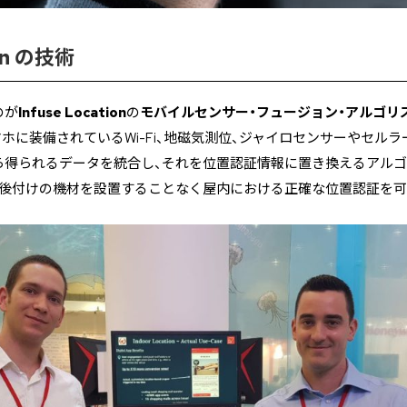
ion の技術
のが
Infuse Location
の
モバイルセンサー・フュージョン・アルゴリ
通のスマホに装備されているWi-Fi、地磁気測位、ジャイロセンサーやセ
ら得られるデータを統合し、それを位置認証情報に置き換えるアル
、後付けの機材を設置することなく屋内における正確な位置認証を