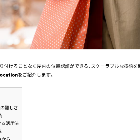
取り付けることなく屋内の位置認証ができる、スケーラブルな技術を
Location
をご紹介します。
証の難しさ
技術
ける活用法
性
これから